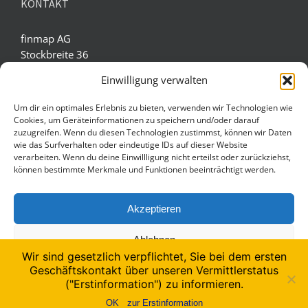
KONTAKT
finmap AG
Stockbreite 36
D-34233 Fuldatal
Einwilligung verwalten
Tel.: 02622 - 9869916
Um dir ein optimales Erlebnis zu bieten, verwenden wir Technologien wie
Fax: 0551 - 273790020
Cookies, um Geräteinformationen zu speichern und/oder darauf
zuzugreifen. Wenn du diesen Technologien zustimmst, können wir Daten
E-Mail: service(at)finmap.ag
wie das Surfverhalten oder eindeutige IDs auf dieser Website
verarbeiten. Wenn du deine Einwillligung nicht erteilst oder zurückziehst,
können bestimmte Merkmale und Funktionen beeinträchtigt werden.
BESTENS INFORMIERT!
Akzeptieren
Mit finmap AG in Kontakt bleiben und immer bestens
informiert sein!
Ablehnen
Wir sind gesetzlich verpflichtet, Sie bei dem ersten
Geschäftskontakt über unseren Vermittlerstatus
Einstellungen ansehen
("Erstinformation") zu informieren.
Cookie-Richtlinie
OK
zur Erstinformation