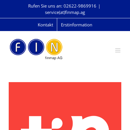
Skip
Rufen Sie uns an: 02622-9869916
|
to
service(at)finmap.ag
content
Kontakt
Erstinformation