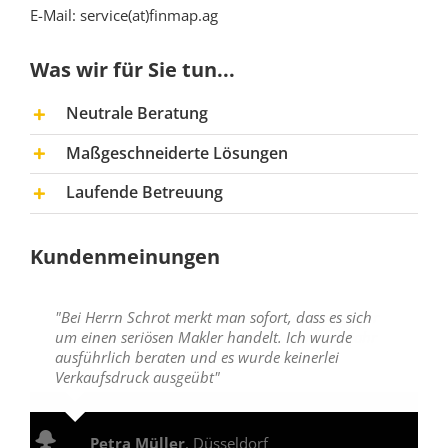
E-Mail: service(at)finmap.ag
Was wir für Sie tun...
Neutrale Beratung
Maßgeschneiderte Lösungen
Laufende Betreuung
Kundenmeinungen
"Bei Herrn Schrot merkt man sofort, dass es sich
um einen seriösen Makler handelt. Ich wurde
ausführlich beraten und es wurde keinerlei
Verkaufsdruck ausgeübt"
Petra Müller
,
Düsseldorf