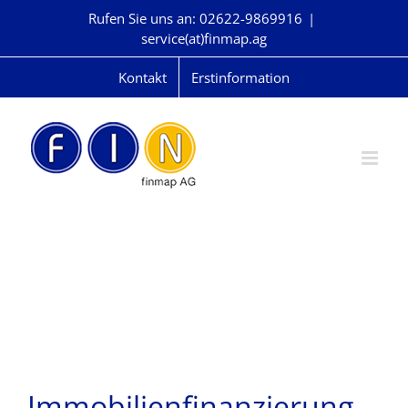
Skip
Rufen Sie uns an: 02622-9869916
|
to
service(at)finmap.ag
content
Kontakt
Erstinformation
Immobilienfinanzierung-