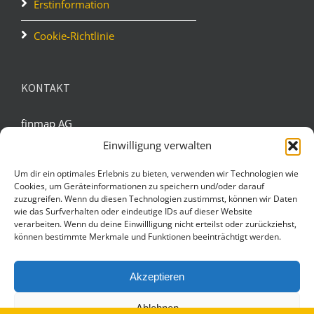
Erstinformation
Cookie-Richtlinie
KONTAKT
finmap AG
Stockbreite 36
Einwilligung verwalten
D-34233 Fuldatal
Um dir ein optimales Erlebnis zu bieten, verwenden wir Technologien wie
Cookies, um Geräteinformationen zu speichern und/oder darauf
Tel.: 02622 - 9869916
zuzugreifen. Wenn du diesen Technologien zustimmst, können wir Daten
Fax: 0551 - 273790020
wie das Surfverhalten oder eindeutige IDs auf dieser Website
E-Mail: service(at)finmap.ag
verarbeiten. Wenn du deine Einwillligung nicht erteilst oder zurückziehst,
können bestimmte Merkmale und Funktionen beeinträchtigt werden.
BESTENS INFORMIERT!
Akzeptieren
Mit finmap AG in Kontakt bleiben und immer bestens
Ablehnen