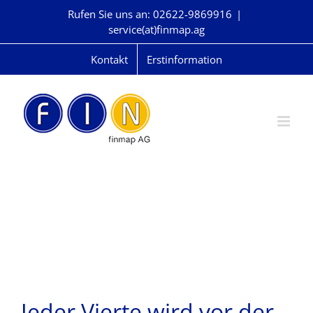
Skip
Rufen Sie uns an: 02622-9869916
|
to
service(at)finmap.ag
content
Kontakt
Erstinformation
Jeder Vierte wird vor der