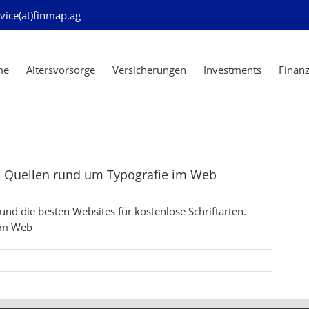
vice(at)finmap.ag
me
Altersvorsorge
Versicherungen
Investments
Finan
nd Quellen rund um Typografie im Web
und die besten Websites für kostenlose Schriftarten.
 im Web