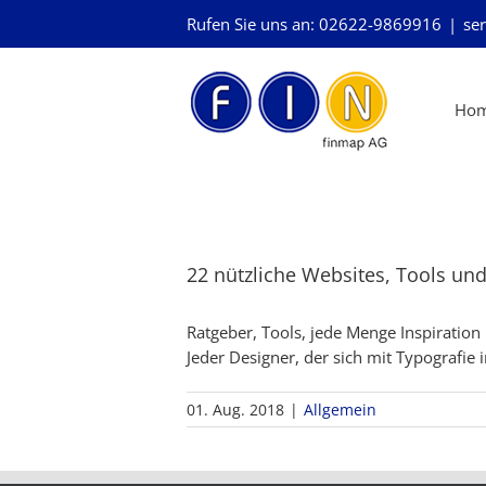
Skip
Rufen Sie uns an: 02622-9869916
|
ser
to
content
Ho
22 nützliche Websites, Tools u
Ratgeber, Tools, jede Menge Inspiration 
Jeder Designer, der sich mit Typografie
01. Aug. 2018
|
Allgemein