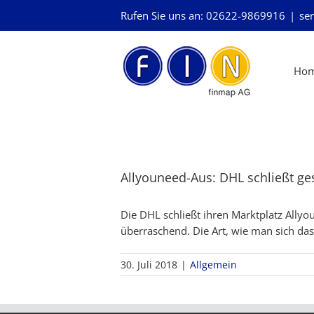
Skip
Rufen Sie uns an: 02622-9869916
|
ser
to
content
Ho
Allyouneed-Aus: DHL schließt ge
Die DHL schließt ihren Marktplatz Allyo
überraschend. Die Art, wie man sich das
30. Juli 2018
|
Allgemein