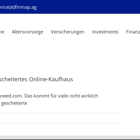
vice(at)finmap.ag
me
Altersvorsorge
Versicherungen
Investments
Finan
scheitertes Online-Kaufhaus
uneed.com. Das kommt für viele nicht wirklich
 gescheiterte