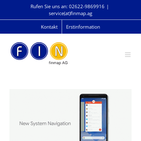
Skip
Rufen Sie uns an: 02622-9869916
|
to
service(at)finmap.ag
content
Kontakt
Erstinformation