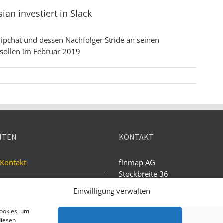
ian investiert in Slack
Hipchat und dessen Nachfolger Stride an seinen
 sollen im Februar 2019
ITEN
KONTAKT
Kontakt
finmap AG
Stockbreite 36
Impressum
D-34233 Fuldatal
Einwilligung verwalten
Datenschutz
Tel.: 02622 - 9869916
Cookies, um
Fax: 0551 - 273790020
diesen