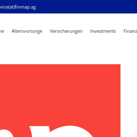
vice(at)finmap.ag
me
Altersvorsorge
Versicherungen
Investments
Finan