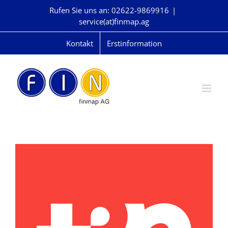
Skip
Rufen Sie uns an: 02622-9869916
|
to
service(at)finmap.ag
content
Kontakt
Erstinformation