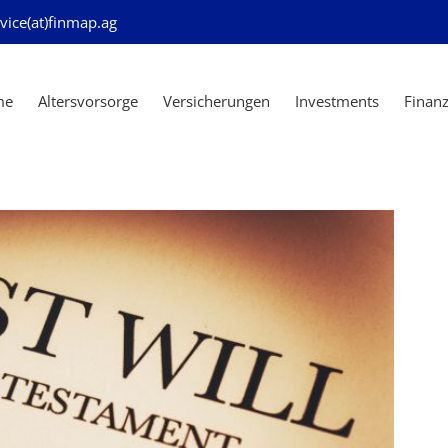
vice(at)finmap.ag
me
Altersvorsorge
Versicherungen
Investments
Finan