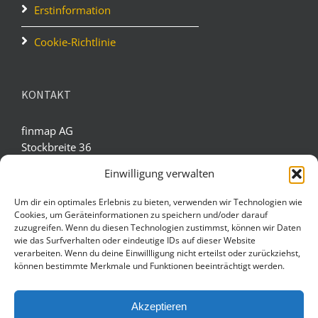
Erstinformation
Cookie-Richtlinie
KONTAKT
finmap AG
Stockbreite 36
D-34233 Fuldatal
Einwilligung verwalten
Tel.: 02622 - 9869916
Um dir ein optimales Erlebnis zu bieten, verwenden wir Technologien wie
Fax: 0551 - 273790020
Cookies, um Geräteinformationen zu speichern und/oder darauf
E-Mail: service(at)finmap.ag
zuzugreifen. Wenn du diesen Technologien zustimmst, können wir Daten
wie das Surfverhalten oder eindeutige IDs auf dieser Website
verarbeiten. Wenn du deine Einwillligung nicht erteilst oder zurückziehst,
können bestimmte Merkmale und Funktionen beeinträchtigt werden.
BESTENS INFORMIERT!
Akzeptieren
Mit finmap AG in Kontakt bleiben und immer bestens