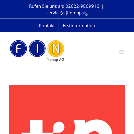
Skip
Rufen Sie uns an: 02622-9869916
|
to
service(at)finmap.ag
content
Kontakt
Erstinformation