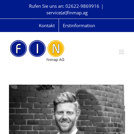
Skip
Rufen Sie uns an: 02622-9869916
|
to
service(at)finmap.ag
content
Kontakt
Erstinformation