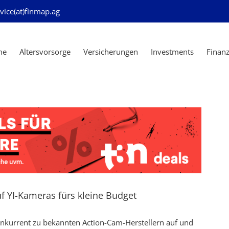
vice(at)finmap.ag
me
Altersvorsorge
Versicherungen
Investments
Finan
uf YI-Kameras fürs kleine Budget
 Konkurrent zu bekannten Action-Cam-Herstellern auf und