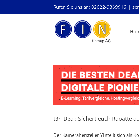
Skip
Rufen Sie uns an: 02622-9869916
|
ser
to
content
Ho
t3n Deal: Sichert euch Rabatte a
Der Kamerahersteller YI stellt sich als