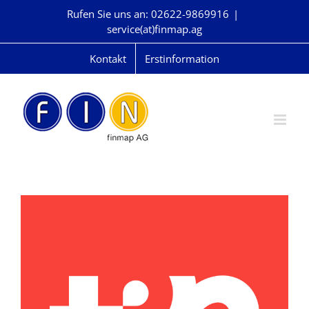
Skip
Rufen Sie uns an: 02622-9869916
|
to
service(at)finmap.ag
content
Kontakt
Erstinformation